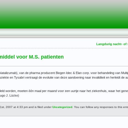
Langdurig nacht- of 
iddel voor M.S. patienten
atalizumab), van de pharma producent Biogen Idec & Elan corp. voor behandeling van Multip
iekte en Tysabri vertraagt de evolutie van deze aandoening naar invaliditeit en herleidt de
eld worden, moeten één maal per maand voor een uurtje naar het ziekenhuis, waar het gene
Hugo J. Lücke)
1st, 2007 at 4:33 pm and is filed under
Uncategorized
. You can follow any responses to this en