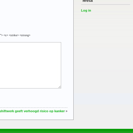
Meta
Log in
""> <s> <strike> <strong>
shiftwerk geeft verhoogd risico op kanker
»