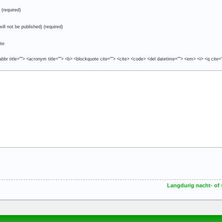
(required)
will not be published) (required)
te
abbr title=""> <acronym title=""> <b> <blockquote cite=""> <cite> <code> <del datetime=""> <em> <i> <q cite=
Langdurig nacht- of 