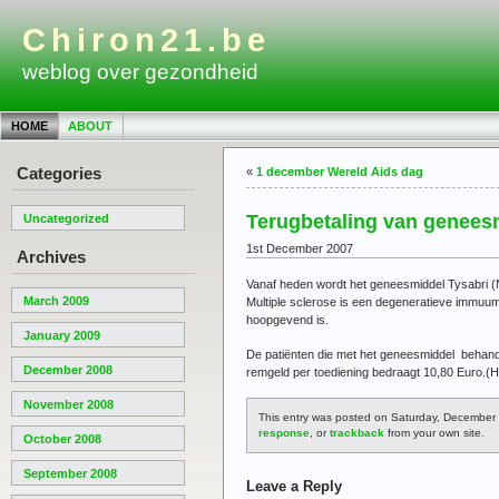
Chiron21.be
weblog over gezondheid
HOME
ABOUT
Categories
«
1 december Wereld Aids dag
Terugbetaling van geneesm
Uncategorized
1st December 2007
Archives
Vanaf heden wordt het geneesmiddel Tysabri (N
March 2009
Multiple sclerose is een degeneratieve immuumz
hoopgevend is.
January 2009
De patiënten die met het geneesmiddel behand
December 2008
remgeld per toediening bedraagt 10,80 Euro.(
November 2008
This entry was posted on Saturday, December 
response
, or
trackback
from your own site.
October 2008
September 2008
Leave a Reply