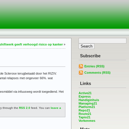
shiftwerk geeft verhoogd risico op kanker
»
Subscribe
Entries (RSS)
Comments (RSS)
le Sclerose terugbetaald door het RIZIV.
 aantal relapses met ongeveer 66%. wat
Links
esmiddel via infuusweg wordt toegediend. Het
Active21
Express
Handiginhuis
Managing21
Platform21
try through the
RSS 2.0
feed. You can
leave a
Repo21
Route21
Tapio21
Vorkenmes