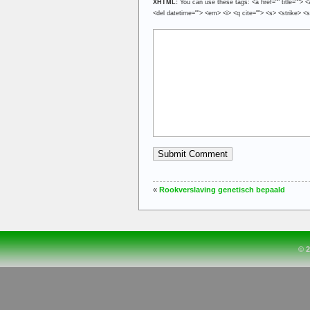
XHTML:
You can use these tags: <a href="" title=""> <
<del datetime=""> <em> <i> <q cite=""> <s> <strike> <
«
Rookverslaving genetisch bepaald
© 