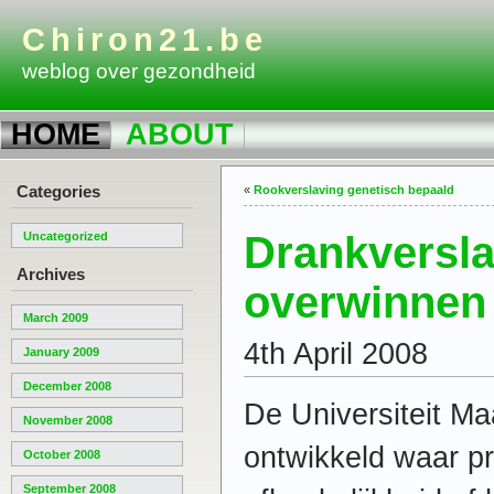
Chiron21.be
weblog over gezondheid
HOME
ABOUT
Categories
«
Rookverslaving genetisch bepaald
Drankversla
Uncategorized
Archives
overwinnen 
March 2009
4th April 2008
January 2009
December 2008
De Universiteit Ma
November 2008
ontwikkeld waar p
October 2008
September 2008